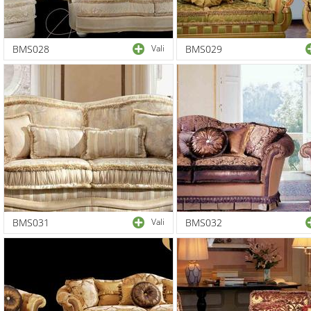
BMS028
Vali
BMS029
BMS031
Vali
BMS032