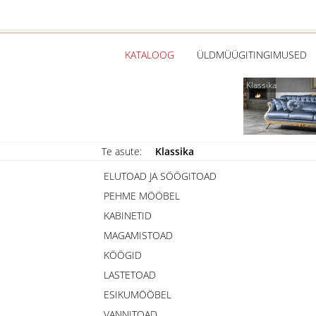
KATALOOG
ÜLDMÜÜGITINGIMUSED
Klassika
Te asute:
Klassika
ELUTOAD JA SÖÖGITOAD
PEHME MÖÖBEL
KABINETID
MAGAMISTOAD
KÖÖGID
LASTETOAD
ESIKUMÖÖBEL
VANNITOAD