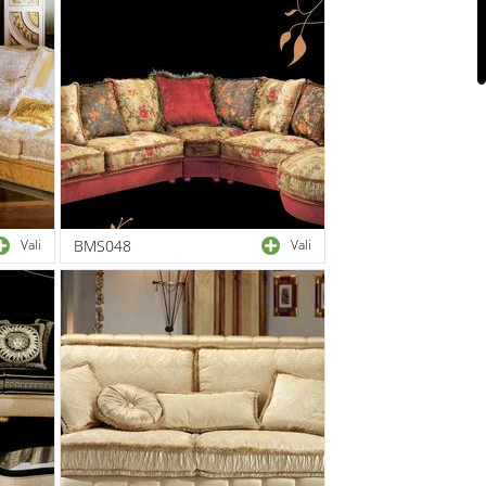
Vali
BMS048
Vali