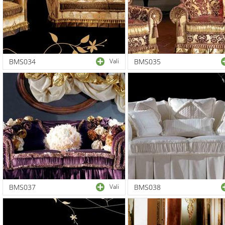
BMS034
Vali
BMS035
BMS037
Vali
BMS038