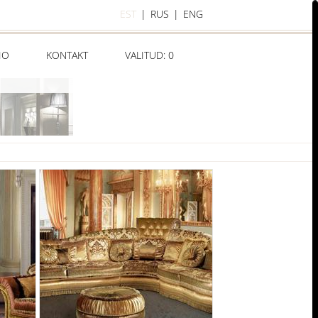
EST
|
RUS
|
ENG
IO
KONTAKT
VALITUD:
0