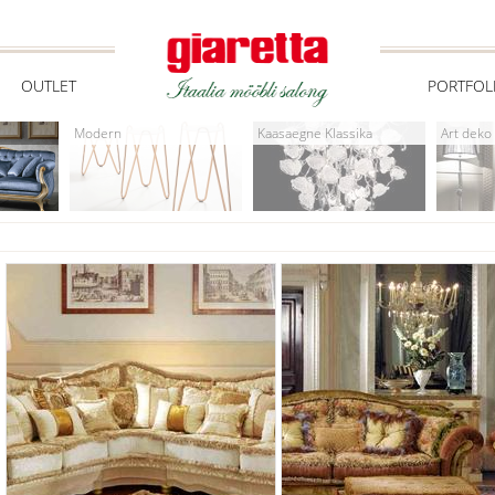
OUTLET
PORTFOL
Modern
Kaasaegne Klassika
Art deko