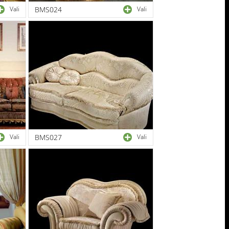
Vali
BMS024
Vali
Vali
BMS027
Vali