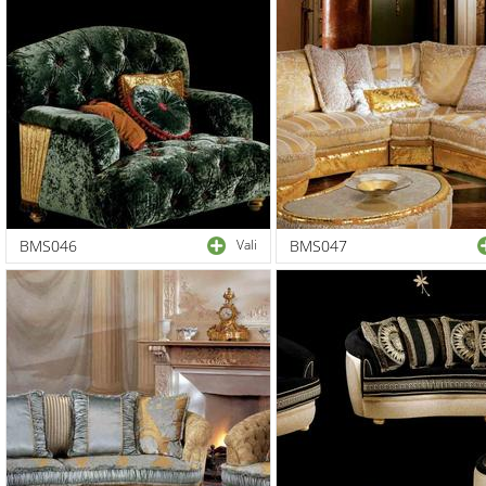
BMS046
Vali
BMS047