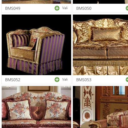
BMS049
Vali
BMS050
BMS052
Vali
BMS053