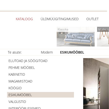
KATALOOG
ÜLDMÜÜGITINGIMUSED
OUTLET
Klassika
Modern
Te asute:
Modern
ESIKUMÖÖBEL
ELUTOAD JA SÖÖGITOAD
PEHME MÖÖBEL
KABINETID
MAGAMISTOAD
KÖÖGID
ESIKUMÖÖBEL
VALGUSTID
INTERJÖÖRI ESEMED